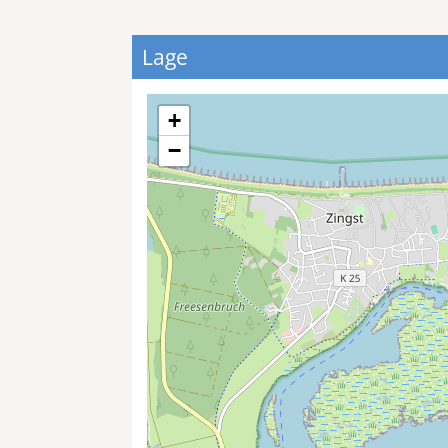
Lage
+
−